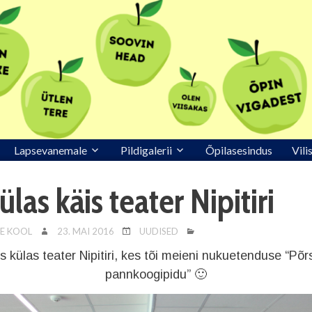
Lapsevanemale
Pildigalerii
Õpilasesindus
Vili
ülas käis teater Nipitiri
E KOOL
23. MAI 2016
UUDISED
is külas teater Nipitiri, kes tõi meieni nukuetenduse “Põ
pannkoogipidu” 🙂