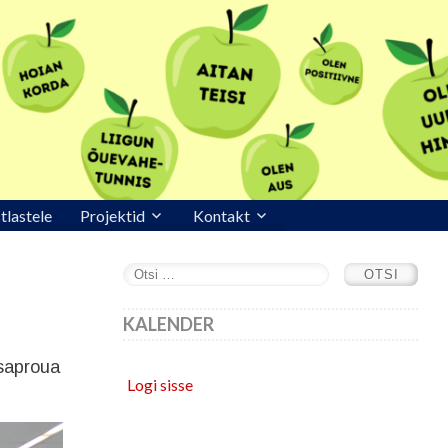
stlastele
Projektid
Kontakt
KALENDER
rsaproua
Logi sisse