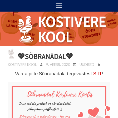
💖SÕBRANÄDAL💖
KOSTIVERE KOOL
9. VEEBR. 2020
UUDISED
Vaata pilte Sõbranädala tegevustest
SIIT
!