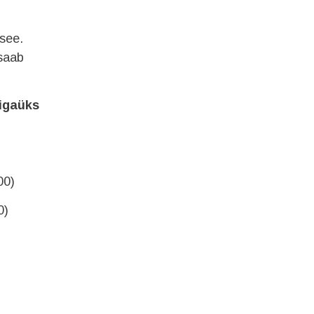
 see.
 saab
 igaüks
00)
0)