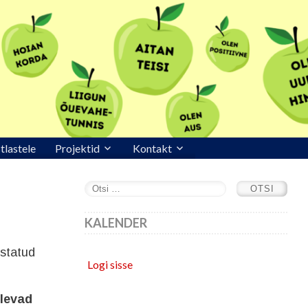
stlastele
Projektid
Kontakt
KALENDER
istatud
Logi sisse
ulevad