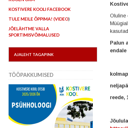
Kostiv
KOSTIVERE KOOLI FACEBOOK
Oluline
TULE MEILE ÕPPIMA! (VIDEO
)
Müügial
JÕELÄHTME VALLA
kasutad
SPORTIMISVÕIMALUSED
Palun a
endale
AJALEHT TAGAPINK
kolmap
TÖÖPAKKUMISED
neljapä
reede,
Jõulula