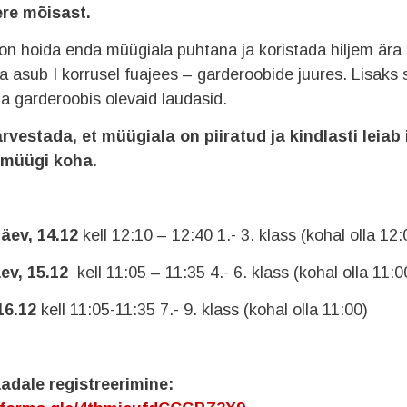
ere mõisast.
 on hoida enda müügiala puhtana ja koristada hiljem ära
a asub I korrusel fuajees – garderoobide juures. Lisaks
a garderoobis olevaid laudasid.
rvestada, et müügiala on piiratud ja kindlasti leiab
 müügi koha.
äev, 14.12
kell 12:10 – 12:40
1.- 3. klass (kohal olla 12:
ev, 15.12
kell 11:05 – 11:35
4.- 6. klass (kohal olla 11:0
 16.12
kell 11:05-11:35
7.- 9. klass (kohal olla 11:00)
adale registreerimine: