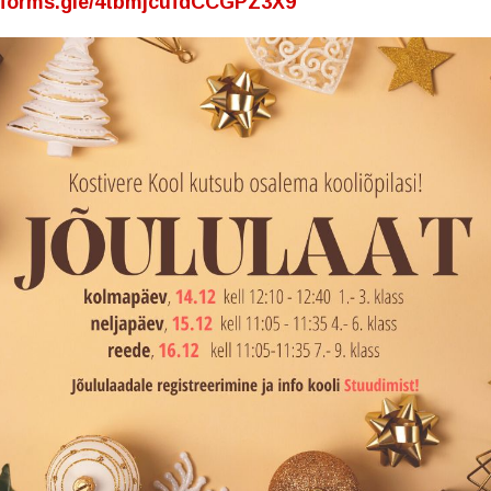
//forms.gle/4tbmjcufdCCGPZ3X9