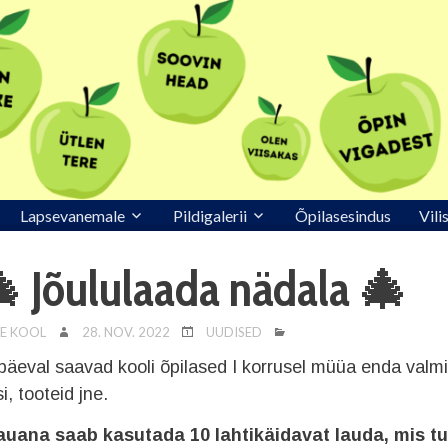
Lapsevanemale
Pildigalerii
Õpilasesindus
Vili
 Jõululaada nädala 🎄
E KOOL
28. NOV. 2022
UUDISED
päeval saavad kooli õpilased I korrusel müüa enda valm
i, tooteid jne.
auana saab kasutada 10 lahtikäidavat lauda, mis t